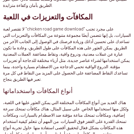
الطريق بأمان وكفاءة متزايدة.
المكافآت والتعزيزات في اللعبة
لا تقتصر لعبة "chicken road game download" على مجرد تجنب
السيارات، بل إنها تتضمن أيضًا مجموعة متنوعة من المكافآت والتعزيزات التي
تساعدك على تحسين أدائك وزيادة فرصتك في الوصول إلى الجانب الآخر من
الطريق. يمكن العثور على هذه المكافآت على طول الطريق، وعادة ما تكون
عبارة عن عملات معدنية، ودروع واقية، ونقاط مضاعفة. العملات المعدنية
يمكن استخدامها لشراء عناصر جديدة، مثل أزياء مختلفة للدجاجة أو تعزيزات
مؤقتة. الدروع الواقية تحمي الدجاجة من الاصطدام بسيارة واحدة، بينما
تساعدك النقاط المضاعفة على الحصول على المزيد من النقاط في كل مرة
تعبر فيها الطريق بنجاح.
أنواع المكافآت واستخداماتها
هناك العديد من أنواع المكافآت المختلفة التي يمكن العثور عليها في اللعبة،
ولكل منها استخدامها الخاص. على سبيل المثال، هناك مكافآت تمنحك سرعة
إضافية، ومكافآت تمنحك مناعة مؤقتة ضد الاصطدام بالسيارات، ومكافآت
تمنحك القدرة على القفز فوق السيارات. من المهم أن تتعلم كيفية استخدام
هذه المكافآت بشكل فعال لتحقيق أقصى استفادة منها. حاول تجربة أنواع