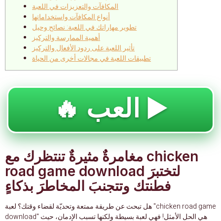
المكافآت والتعزيزات في اللعبة
أنواع المكافآت واستخداماتها
تطوير مهاراتك في اللعبة: نصائح وحيل
أهمية الممارسة والتركيز
تأثير اللعبة على ردود الأفعال والتركيز
تطبيقات اللعبة في مجالات أخرى من الحياة
🔥 العب ▶️
مغامرةٌ مثيرةٌ تنتظرك مع chicken
road game download لتختبرَ
فطنتك وتتجنبَ المخاطرَ بذكاءٍ
هل تبحث عن طريقة ممتعة وتحديّة لقضاء وقتك؟ لعبة "chicken road game
download" هي الحل الأمثل! فهي لعبة بسيطة ولكنها تسبب الإدمان، حيث