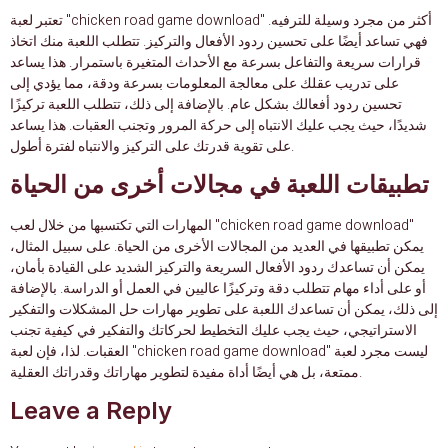
تعتبر لعبة "chicken road game download" أكثر من مجرد وسيلة للترفيه.
فهي تساعد أيضًا على تحسين ردود الأفعال والتركيز. تتطلب اللعبة منك اتخاذ
قرارات سريعة والتفاعل بسرعة مع الأحداث المتغيرة باستمرار. هذا يساعد
على تدريب عقلك على معالجة المعلومات بسرعة ودقة، مما يؤدي إلى
تحسين ردود أفعالك بشكل عام. بالإضافة إلى ذلك، تتطلب اللعبة تركيزًا
شديدًا، حيث يجب عليك الانتباه إلى حركة المرور وتجنب العقبات. هذا يساعد
على تقوية قدرتك على التركيز والانتباه لفترة أطول.
تطبيقات اللعبة في مجالات أخرى من الحياة
المهارات التي تكتسبها من خلال لعب "chicken road game download"
يمكن تطبيقها في العديد من المجالات الأخرى من الحياة. على سبيل المثال،
يمكن أن تساعدك ردود الأفعال السريعة والتركيز الشديد على القيادة بأمان،
أو على أداء مهام تتطلب دقة وتركيزًا عاليين في العمل أو الدراسة. بالإضافة
إلى ذلك، يمكن أن تساعدك اللعبة على تطوير مهارات حل المشكلات والتفكير
الاستراتيجي، حيث يجب عليك التخطيط لحركاتك والتفكير في كيفية تجنب
العقبات. لذا، فإن لعبة "chicken road game download" ليست مجرد لعبة
ممتعة، بل هي أيضًا أداة مفيدة لتطوير مهاراتك وقدراتك العقلية.
Leave a Reply