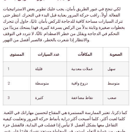
لكي تنجح في عبور الطريق بأمان، يجب عليك تطوير بعض الاستراتيجيات
الفعالة. أولاً، راقب حركة المرور بعناية قبل البدء في التحرك. انتظر حتى
تترك السيارات مساحة كافية للدجاجة للركض بأمان. ثانيًا، حاول أن تتحرك
بخطوات صغيرة وثابتة بدلاً من الركض بسرعة كبيرة، فهذا يمنحك مزيدًا من
التحكم في الدجاجة ويقلل من خطر الاصطدام. ثالثًا، لا تتردد في التوقف
والانتظار إذا شعرت بالخطر، فالصبر أفضل من التهور.
الصعوبة
المكافآت
عدد السيارات
المستوى
سهل
عملات معدنية
قليلة
1
متوسط
دروع واقية
متوسطة
2
صعب
نقاط مضاعفة
كثيرة
3
كما ذكرنا، تعتبر الممارسة المستمرة هي المفتاح لتحسين مهاراتك في اللعبة.
كلما لعبت أكثر، كلما أصبحت أكثر دراية بأنماط حركة المرور وتعلمت كيفية
التفاعل معها بشكل أفضل. لا تيأس إذا فشلت في البداية، فالفشل جزء
طبيعي من عملية التعلم. استمر في المحاولة وستجد نفسك قادرًا على عبور