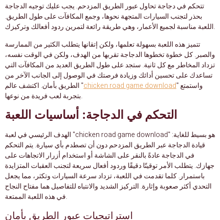
تتحكم في دجاجة تحاول عبور الطريق المزدحم. يجب عليك توجيه الدجاجة
بحذر لتجنب السيارات المتجهة نحوها، وجمع المكافآت على طول الطريق.
اللعبة مناسبة لجميع الأعمار، وهي طريقة رائعة لتمرين ردود أفعالك وتركيزك.
تتميز هذه اللعبة بسهولة تعلمها، ولكن إتقانها يتطلب الكثير من الممارسة
والصبر. كل خطوة تخطوها الدجاجة تقربها من الهدف، ولكن في الوقت نفسه،
تزداد المخاطر مع كل ثانية. ستجد على طول الطريق العديد من المكافآت التي
تساعدك على تحسين أدائك وزيادة فرصتك في الوصول إلى الجانب الآخر من
" واستمتع
chicken road game download
الطريق بأمان. اكتشف عالم "
بتجربة لعب فريدة من نوعها.
التحكم في الدجاجة: أساسيات اللعبة
الهدف الرئيسي في لعبة "chicken road game download" هو بسيط للغاية:
قيادة الدجاجة عبر الطريق المزدحم دون أن تصطدم بأي سيارة. يتم التحكم
في الدجاجة عادةً بالنقر على الشاشة أو استخدام أزرار الاتجاهات على
جهازك. يتطلب الأمر توقيتًا دقيقًا وردود أفعال سريعة لتجنب العقبات المتزايدة
باستمرار. كلما تقدمت في اللعبة، تزداد سرعة السيارات وتكثر، مما يجعل
التحدي أكثر صعوبة وإثارة. التركيز الشديد والانتباه للتفاصيل هما مفتاح النجاح
في هذه اللعبة الممتعة.
استراتيجيات عبور الطريق بأمان