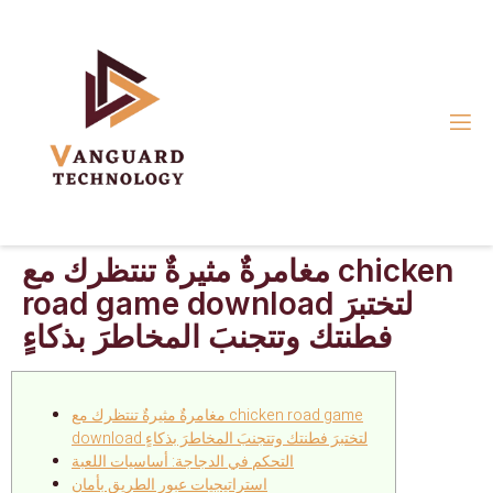
مغامرةٌ مثيرةٌ تنتظرك مع chicken
road game download لتختبرَ
فطنتك وتتجنبَ المخاطرَ بذكاءٍ
مغامرةٌ مثيرةٌ تنتظرك مع chicken road game
download لتختبرَ فطنتك وتتجنبَ المخاطرَ بذكاءٍ
التحكم في الدجاجة: أساسيات اللعبة
استراتيجيات عبور الطريق بأمان