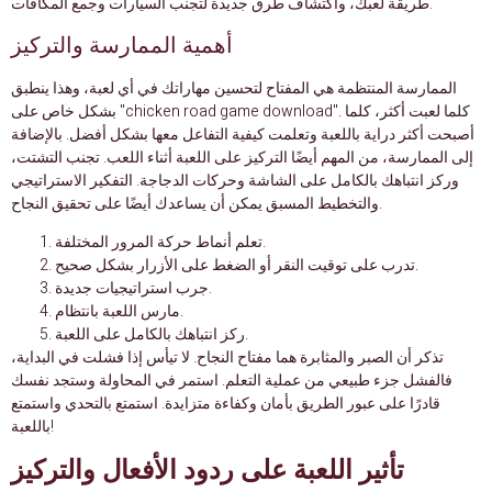
طريقة لعبك، واكتشاف طرق جديدة لتجنب السيارات وجمع المكافآت.
أهمية الممارسة والتركيز
الممارسة المنتظمة هي المفتاح لتحسين مهاراتك في أي لعبة، وهذا ينطبق
بشكل خاص على "chicken road game download". كلما لعبت أكثر، كلما
أصبحت أكثر دراية باللعبة وتعلمت كيفية التفاعل معها بشكل أفضل. بالإضافة
إلى الممارسة، من المهم أيضًا التركيز على اللعبة أثناء اللعب. تجنب التشتت،
وركز انتباهك بالكامل على الشاشة وحركات الدجاجة. التفكير الاستراتيجي
والتخطيط المسبق يمكن أن يساعدك أيضًا على تحقيق النجاح.
تعلم أنماط حركة المرور المختلفة.
تدرب على توقيت النقر أو الضغط على الأزرار بشكل صحيح.
جرب استراتيجيات جديدة.
مارس اللعبة بانتظام.
ركز انتباهك بالكامل على اللعبة.
تذكر أن الصبر والمثابرة هما مفتاح النجاح. لا تيأس إذا فشلت في البداية،
فالفشل جزء طبيعي من عملية التعلم. استمر في المحاولة وستجد نفسك
قادرًا على عبور الطريق بأمان وكفاءة متزايدة. استمتع بالتحدي واستمتع
باللعبة!
تأثير اللعبة على ردود الأفعال والتركيز