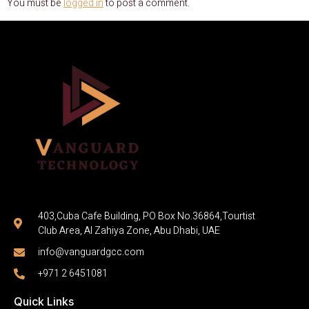
You must be
logged in
to post a comment.
403,Cuba Cafe Building, PO Box No.36864,Tourtist
Club Area, Al Zahiya Zone, Abu Dhabi, UAE
info@vanguardgcc.com
+971 2 6451081
Quick Links