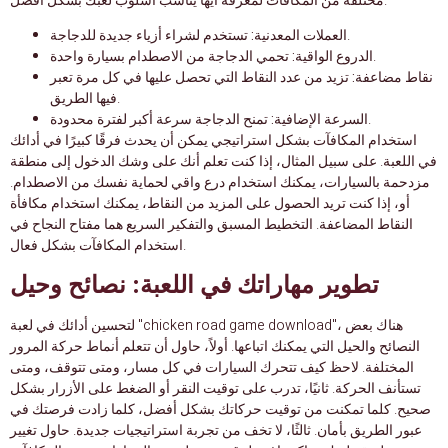
مختلفة من المكافآت لمعرفة أيها يناسب أسلوب لعبك بشكل أفضل.
تستخدم لشراء أزياء جديدة للدجاجة.
العملات المعدنية:
تحمي الدجاجة من الاصطدام بسيارة واحدة.
الدروع الواقية:
نقاط مضاعفة:
تزيد من عدد النقاط التي تحصل عليها في كل مرة تعبر
فيها الطريق.
تمنح الدجاجة سرعة أكبر لفترة محدودة.
السرعة الإضافية:
استخدام المكافآت بشكل استراتيجي يمكن أن يحدث فرقًا كبيرًا في أدائك
في اللعبة. على سبيل المثال، إذا كنت تعلم أنك على وشك الدخول إلى منطقة
مزدحمة بالسيارات، يمكنك استخدام درع واقي لحماية نفسك من الاصطدام.
أو، إذا كنت تريد الحصول على المزيد من النقاط، يمكنك استخدام مكافأة
النقاط المضاعفة. التخطيط المسبق والتفكير السريع هما مفتاح النجاح في
استخدام المكافآت بشكل فعال.
تطوير مهاراتك في اللعبة: نصائح وحيل
لتحسين أدائك في لعبة "chicken road game download"، هناك بعض
النصائح والحيل التي يمكنك اتباعها. أولاً، حاول أن تتعلم أنماط حركة المرور
المختلفة. لاحظ كيف تتحرك السيارات في كل مسار، ومتى تتوقف، ومتى
تستأنف الحركة. ثانيًا، تدرب على توقيت النقر أو الضغط على الأزرار بشكل
صحيح. كلما تمكنت من توقيت حركاتك بشكل أفضل، كلما زادت فرصتك في
عبور الطريق بأمان. ثالثًا، لا تخف من تجربة استراتيجيات جديدة. حاول تغيير