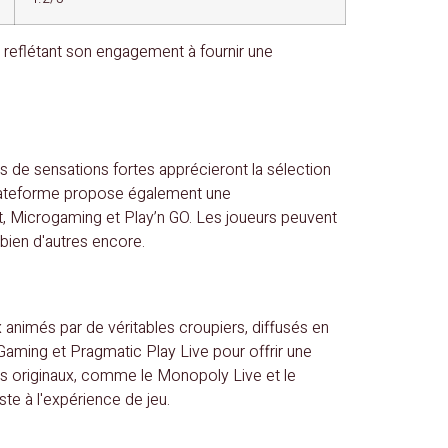
, reflétant son engagement à fournir une
 de sensations fortes apprécieront la sélection
a plateforme propose également une
nt, Microgaming et Play’n GO. Les joueurs peuvent
bien d'autres encore.
animés par de véritables croupiers, diffusés en
Gaming et Pragmatic Play Live pour offrir une
 plus originaux, comme le Monopoly Live et le
ste à l'expérience de jeu.