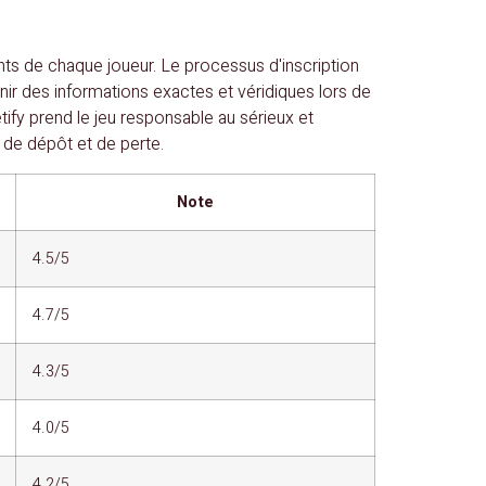
ants de chaque joueur. Le processus d'inscription
urnir des informations exactes et véridiques lors de
etify prend le jeu responsable au sérieux et
s de dépôt et de perte.
Note
4.5/5
4.7/5
4.3/5
4.0/5
4.2/5