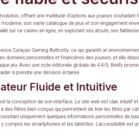
volution, offrant une multitude d'options aux joueurs souhaitant
 moderne, son vaste catalogue de jeux et son engagement envers 
lé sur ce casino en ligne, en explorant ses atouts, ses faibless
 licence Curaçao Gaming Authority, ce qui garantit un environneme
 les données personnelles et financières des joueurs, et elle di
chaque jeu. Avec une note éditoriale globale de 4.4/5, Betify prome
ider à prendre une décision éclairée.
ateur Fluide et Intuitive
 la conception de son interface. Le site web est clair, intuitif e
à des filtres bien conçus qui permettent de trier les titres par cat
écessitant uniquement quelques informations personnelles de base. 
 y compris les smartphones et les tablettes. L'accessibilité est u