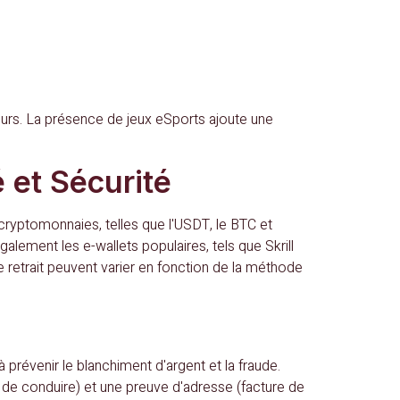
ueurs. La présence de jeux eSports ajoute une
é et Sécurité
cryptomonnaies, telles que l'USDT, le BTC et
alement les e-wallets populaires, tels que Skrill
de retrait peuvent varier en fonction de la méthode
prévenir le blanchiment d'argent et la fraude.
s de conduire) et une preuve d'adresse (facture de