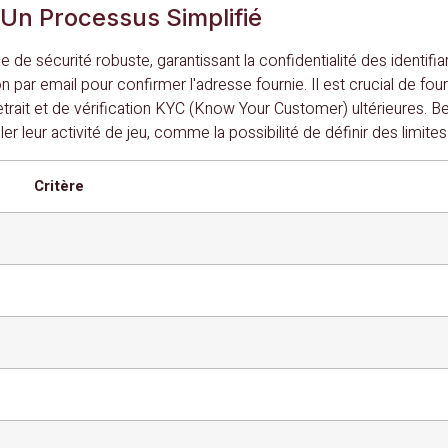
: Un Processus Simplifié
de sécurité robuste, garantissant la confidentialité des identifi
on par email pour confirmer l'adresse fournie. Il est crucial de fo
 retrait et de vérification KYC (Know Your Customer) ultérieures. B
er leur activité de jeu, comme la possibilité de définir des limite
Critère