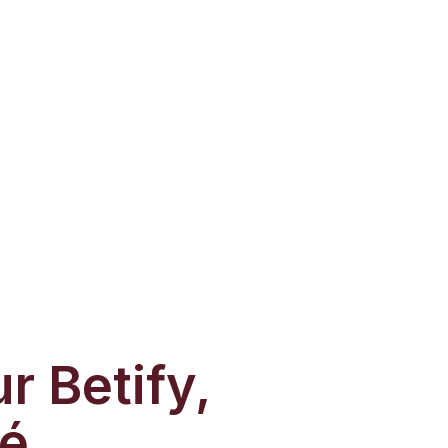
r Betify,
sé