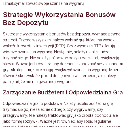
i zmaksymalizować swoje szanse na wygraną.
Strategie Wykorzystania Bonusów
Bez Depozytu
Skuteczne wykorzystanie bonusów bez depozytu wymaga pewnej
strategii. Przede wszystkim, należy wybrać grę, która ma wysoki
wskaźnik zwrotu z inwestycji (RTP). Gry z wysokim RTP oferują
większe szanse na wygraną. Następnie, należy ustalić budżet i
trzymać się go. Nie należy próbować odzyskiwać strat, zwiększając
stawki. Ważne jest również, aby dokładnie zapoznać się z zasadami
gry i strategiami, które mogą zwiększyć szanse na wygraną. Można
również skorzystać z porad dostępnych w internecie, ale należy
pamiętać, że nie ma gwarancji wygranej.
Zarządzanie Budżetem i Odpowiedzialna Gra
Odpowiedzialna gra to podstawa. Należy ustalić budżet na grę i
trzymać się go, niezależnie od tego, czy wygrywamy, czy
przegrywamy. Nie należy traktować gry jako źródła dochodu, ale
jako formę rozrywki. Ważne jest również, aby robić regularne