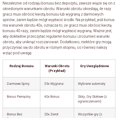
Niezależnie od rodzaju bonusu bez depozytu, zawsze wiąże się on z
określonymi warunkami obrotu. Warunki obrotu określają, ile razy
gracz musi obrócić kwotą bonusu lub wygraną z darmowych
spinów, zanim będzie mógł wypłacić środki. Na przykład, jeśli bonus
ma warunek obrotu 40x, oznacza to, że gracz musi obrócić kwotą
bonusu 40 razy, zanim będzie mógł wypłacić wygraną. Ważne jest,
aby dokładnie przeczytać regulamin bonusu i zrozumieć warunki
obrotu, aby uniknąć rozczarowań. Dodatkowo, niektóre gry mogą
przyczyniać się do obrotu w różnym stopniu, co również należy
wziąć pod uwagę.
Rodzaj Bonusu
Warunki Obrotu
Gry Uwzględnione
(Przykład)
Darmowe Spiny
35x Wygrana
Wybrane automaty
Bonus Pieniężny
40x Bonus
Sloty, Gry Stołowe (z
ograniczeniami)
Bonus Bez
20x Zwrot
Wszystkie gry (z