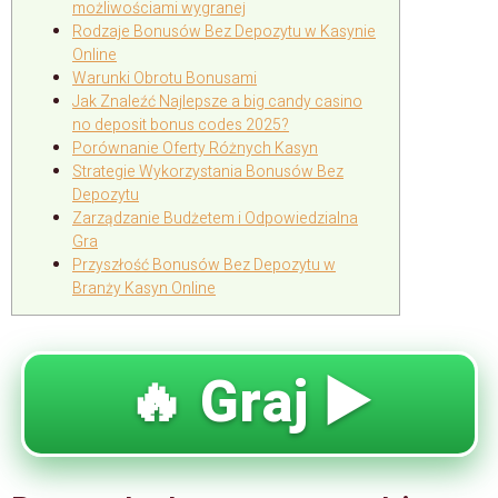
możliwościami wygranej
Rodzaje Bonusów Bez Depozytu w Kasynie
Online
Warunki Obrotu Bonusami
Jak Znaleźć Najlepsze a big candy casino
no deposit bonus codes 2025?
Porównanie Oferty Różnych Kasyn
Strategie Wykorzystania Bonusów Bez
Depozytu
Zarządzanie Budżetem i Odpowiedzialna
Gra
Przyszłość Bonusów Bez Depozytu w
Branży Kasyn Online
🔥 Graj ▶️