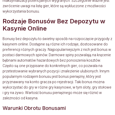
maksymalizacji potencjalnych wygranych. Szczególnie ważne jest
zwrócenie uwagi na listę gier, które są wykluczone z możliwości
wykorzystania bonusu.
Rodzaje Bonusów Bez Depozytu w
Kasynie Online
Bonusy bez depozytu to świetny sposób na rozpoczęcie przygody z
kasynem online. Dostępne są różne ich rodzaje, dostosowane do
preferencji różnych graczy. Najpopularniejszym z nich jest bonus w
postaci darmowych spinów. Darmowe spiny pozwalają na kręcenie
bębnami automatów hazardowych bez ponoszenia kosztów.
Często są one przypisane do konkretnych gier, co pozwala na
przetestowanie wybranych pozycji i znalezienie ulubionych. Innym
popularnym rodzajem bonusu jest bonus pieniężny, który jest
przyznawany na konto gracza po rejestracji. Taki bonus można
wykorzystać do gry w różne gry kasynowe, w tym sloty, gry stołowe
i gry na żywo. Wartość bonusu pieniężnego może się różnić w
zależności od kasyna.
Warunki Obrotu Bonusami