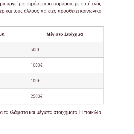
ημιουργεί μια ατμόσφαιρα παρόμοια με αυτή ενός
ερ και τους άλλους παίκτες προσθέτει κοινωνικό
μα
Μέγιστο Στοίχημα
500€
1000€
100€
2500€
τα ελάχιστα και μέγιστα στοιχήματα. Η ποικιλία