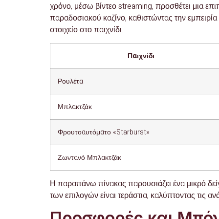
χρόνο, μέσω βίντεο streaming, προσθέτει μια επ
παραδοσιακού καζίνο, καθιστώντας την εμπειρία 
στοιχείο στο παιχνίδι.
Παιχνίδι
Ρουλέτα
Μπλακτζάκ
Φρουτοαυτόματο «Starburst»
Ζωντανό Μπλακτζάκ
Η παραπάνω πίνακας παρουσιάζει ένα μικρό δείγμα
των επιλογών είναι τεράστια, καλύπτοντας τις α
Προσφορές και Μπό