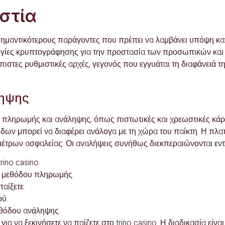
ιστία
 σημαντικότερους παράγοντες που πρέπει να λαμβάνει υπόψη καν
γίες κρυπτογράφησης για την προστασία των προσωπικών και 
όπιστες ρυθμιστικές αρχές, γεγονός που εγγυάται τη διαφάνειά 
ληψης
 πληρωμής και ανάληψης, όπως πιστωτικές και χρεωστικές κάρτ
δων μπορεί να διαφέρει ανάλογα με τη χώρα του παίκτη. Η πλα
τρων ασφαλείας. Οι αναλήψεις συνήθως διεκπεραιώνονται εν
trino casino
.
ς μεθόδου πληρωμής.
αίξετε.
ού.
θόδου ανάληψης.
ια να ξεκινήσετε να παίζετε στο
trino casino
. Η διαδικασία είν