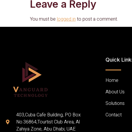
Leave a Reply
You must be
logged in
to post a comment.
Quick Link
Home
About Us
Solutions
403,Cuba Cafe Building, PO Box
Contact
No.36864,Tourtist Club Area, Al
Zahiya Zone, Abu Dhabi, UAE