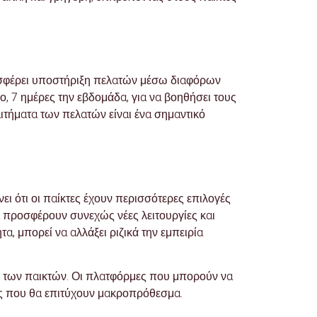
φέρει υποστήριξη πελατών μέσω διαφόρων
, 7 ημέρες την εβδομάδα, για να βοηθήσει τους
τήματα των πελατών είναι ένα σημαντικό
ει ότι οι παίκτες έχουν περισσότερες επιλογές
α προσφέρουν συνεχώς νέες λειτουργίες και
 μπορεί να αλλάξει ριζικά την εμπειρία
κες των παικτών. Οι πλατφόρμες που μπορούν να
ές που θα επιτύχουν μακροπρόθεσμα.