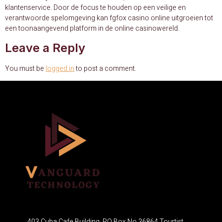
klantenservice. Door de focus te houden op een veilige en
verantwoorde spelomgeving kan fgfox casino online uitgroeien tot
een toonaangevend platform in de online casinowereld.
Leave a Reply
You must be
logged in
to post a comment.
403,Cuba Cafe Building, PO Box No.36864,Tourtist