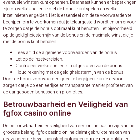
eventuele winsten kunt opnemen. Daarnaast kunnen er beperkingen
zijn op welke spellen je met de bonus kunt spelen en welke
inzetlimieten er gelden. Het is essentieel om deze voorwaarden te
begrijpen om te voorkomen dat je teleurgesteld wordt en om ervoor
te zorgen dat je de bonus optimaal kunt benutten. Let bijvoorbeeld
op de geldigheidstermijn van de bonus en de maximale winst die je
met de bonus kunt behalen.
Lees altijd de algemene voorwaarden van de bonus.
Let op de inzetvereisten.
Controleer welke spellen zijn uitgesloten van de bonus.
Houd rekening met de geldigheidstermijn van de bonus.
Door de bonusvoorwaarden goed te begrijpen, kun je ervoor
zorgen dat je op een eerlijke en transparante manier profiteert van
de aangeboden bonussen en promoties.
Betrouwbaarheid en Veiligheid van
fgfox casino online
De betrouwbaarheid en veiligheid van een online casino zijn van het
grootste belang. fgfox casino online claimt gebruik te maken van
geavanceerde beveiligingstechnologieën om de persoonlijke en