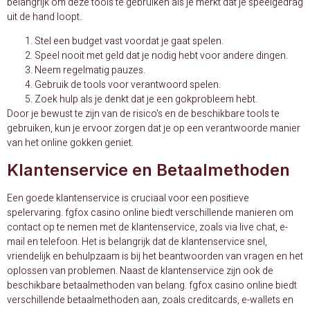
belangrijk om deze tools te gebruiken als je merkt dat je speelgedrag
uit de hand loopt.
Stel een budget vast voordat je gaat spelen.
Speel nooit met geld dat je nodig hebt voor andere dingen.
Neem regelmatig pauzes.
Gebruik de tools voor verantwoord spelen.
Zoek hulp als je denkt dat je een gokprobleem hebt.
Door je bewust te zijn van de risico's en de beschikbare tools te
gebruiken, kun je ervoor zorgen dat je op een verantwoorde manier
van het online gokken geniet.
Klantenservice en Betaalmethoden
Een goede klantenservice is cruciaal voor een positieve
spelervaring. fgfox casino online biedt verschillende manieren om
contact op te nemen met de klantenservice, zoals via live chat, e-
mail en telefoon. Het is belangrijk dat de klantenservice snel,
vriendelijk en behulpzaam is bij het beantwoorden van vragen en het
oplossen van problemen. Naast de klantenservice zijn ook de
beschikbare betaalmethoden van belang. fgfox casino online biedt
verschillende betaalmethoden aan, zoals creditcards, e-wallets en