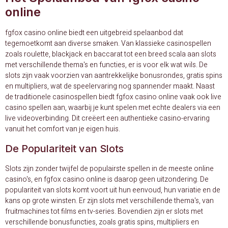
online
fgfox casino online biedt een uitgebreid spelaanbod dat
tegemoetkomt aan diverse smaken. Van klassieke casinospellen
zoals roulette, blackjack en baccarat tot een breed scala aan slots
met verschillende thema's en functies, er is voor elk wat wils. De
slots zijn vaak voorzien van aantrekkelijke bonusrondes, gratis spins
en multipliers, wat de speelervaring nog spannender maakt. Naast
de traditionele casinospellen biedt fgfox casino online vaak ook live
casino spellen aan, waarbij je kunt spelen met echte dealers via een
live videoverbinding. Dit creëert een authentieke casino-ervaring
vanuit het comfort van je eigen huis.
De Populariteit van Slots
Slots zijn zonder twijfel de populairste spellen in de meeste online
casino's, en fgfox casino online is daarop geen uitzondering. De
populariteit van slots komt voort uit hun eenvoud, hun variatie en de
kans op grote winsten. Er zijn slots met verschillende thema's, van
fruitmachines tot films en tv-series. Bovendien zijn er slots met
verschillende bonusfuncties, zoals gratis spins, multipliers en