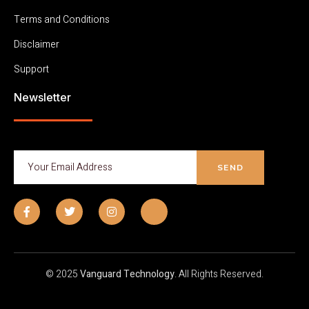
Terms and Conditions
Disclaimer
Support
Newsletter
SEND
© 2025
Vanguard Technology
. All Rights Reserved.