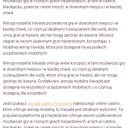
możliwość gry w różnych grach hazardowych, w tym w ruletce,
blackjacku, pokerze i wiele innych, w dowolnym miejscu i w każdej
chwili.
Wersja mobilna Vavada pozwala na grę w dowolnym miejscu i w
każdej chwili, co czyni ją idealnym rozwiązaniem dla osób, które
chcą grać w hazard, ale nie mogą zjechać do kasyna. Możesz
zagrać w swoim ulubionym grze hazardowym, korzystając z
mobilnej wersji Vavada, która jest dostępna na wszystkich
urządzeniach mobilnych.
Wersja mobilna Vavada oferuje wiele korzyści, w tym możliwość gry
w dowolnym miejscu i w każdej chwili, co czyni ją idealnym
rozwiązaniem dla osób, które chcą grać w hazard, ale nie mogą
zjechać do kasyna. Dodatkowo, wersja mobilna Vavada jest
dostępna na wszystkich urządzeniach mobilnych, co czyni ją
dostępną dla wszystkich.
Jeśli szukasz
vavada casino free spins
najlepszego online casino,
które oferuje wersję mobilną, to Vavada jest idealnym wyborem. Ta
popularna platforma gry hazardowe oferuje swoim użytkownikom
możliwość gry w różnych grach hazardowych, w tym w ruletce,
blackjacku, pokerze i wiele innych, w dowolnym miejscu i w każdej