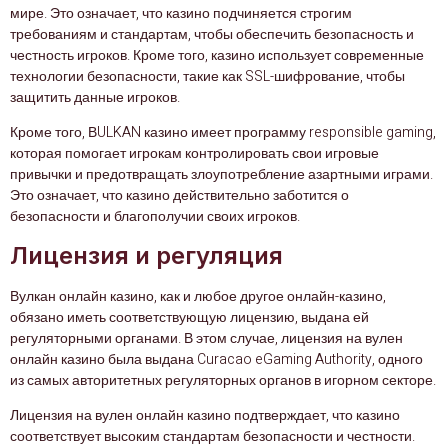
мире. Это означает, что казино подчиняется строгим
требованиям и стандартам, чтобы обеспечить безопасность и
честность игроков. Кроме того, казино использует современные
технологии безопасности, такие как SSL-шифрование, чтобы
защитить данные игроков.
Кроме того, ВULKAN казино имеет программу responsible gaming,
которая помогает игрокам контролировать свои игровые
привычки и предотвращать злоупотребление азартными играми.
Это означает, что казино действительно заботится о
безопасности и благополучии своих игроков.
Лицензия и регуляция
Вулкан онлайн казино, как и любое другое онлайн-казино,
обязано иметь соответствующую лицензию, выдана ей
регуляторными органами. В этом случае, лицензия на вулен
онлайн казино была выдана Curacao eGaming Authority, одного
из самых авторитетных регуляторных органов в игорном секторе.
Лицензия на вулен онлайн казино подтверждает, что казино
соответствует высоким стандартам безопасности и честности.