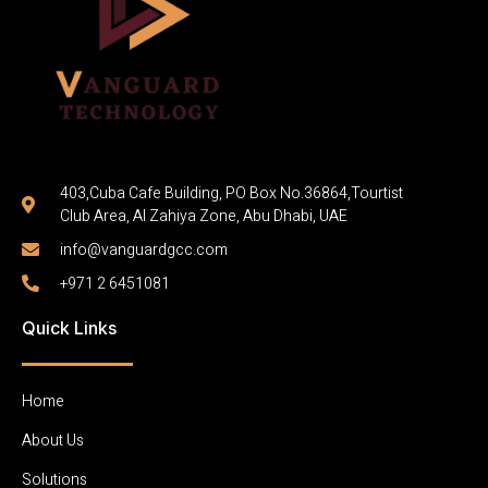
403,Cuba Cafe Building, PO Box No.36864,Tourtist
Club Area, Al Zahiya Zone, Abu Dhabi, UAE
info@vanguardgcc.com
+971 2 6451081
Quick Links
Home
About Us
Solutions