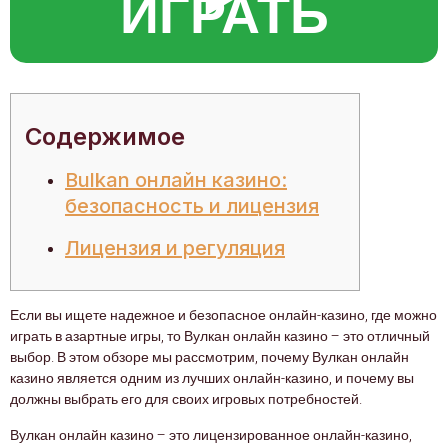
ИГРАТЬ
Содержимое
Вulkan онлайн казино:
безопасность и лицензия
Лицензия и регуляция
Если вы ищете надежное и безопасное онлайн-казино, где можно
играть в азартные игры, то Вулкан онлайн казино – это отличный
выбор. В этом обзоре мы рассмотрим, почему Вулкан онлайн
казино является одним из лучших онлайн-казино, и почему вы
должны выбрать его для своих игровых потребностей.
Вулкан онлайн казино – это лицензированное онлайн-казино,