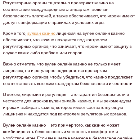
Регуляторные органы тщательно проверяют казино на
соответствие международным стандартам, включая
безопасность платежей, а также обеспечивают, что игроки имеют
доступ к информации о правилах и условиях игры.
Кроме того,
вулкан казино
лицензия на вулен онлайн казино
обеспечивает, что казино находится под контролем
регуляторных органов, что означает, что игроки имеют защиту в
случае каких-либо проблем или споров.
Важно отметить, что вулен онлайн казино не только имеет
лицензию, но и регулярно подвергается проверкам
регуляторных органов, чтобы убедиться, что казино продолжает
соответствовать высоким стандартам безопасности и честности.
В целом, лицензия и регуляция – это гарантия безопасности и
честности для игроков вулен онлайн казино, и мы рекомендуем
игрокам выбирать казино, которое имеет соответствующую
лицензию и находится под контролем регуляторных органов.
Вулен онлайн казино – это пример того, как казино может
комбинировать безопасность и честность с комфортом и
удобством игры. Если вы ищете надежное и безопасное онлайн-