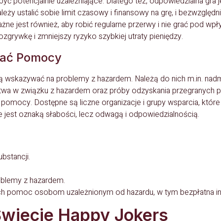
yć potencjalnie uzależniające. Dlatego też, odpowiedzialna gra
eży ustalić sobie limit czasowy i finansowy na grę, i bezwzględni
żne jest również, aby robić regularne przerwy i nie grać pod wpł
zgrywkę i zmniejszy ryzyko szybkiej utraty pieniędzy.
ukać Pomocy
ą wskazywać na problemy z hazardem. Należą do nich m.in. nadm
 w związku z hazardem oraz próby odzyskania przegranych pien
ć pomocy. Dostępne są liczne organizacje i grupy wsparcia, kt
e jest oznaką słabości, lecz odwagą i odpowiedzialnością.
bstancji.
roblemy z hazardem.
ych pomoc osobom uzależnionym od hazardu, w tym bezpłatna info
Świecie Happy Jokers