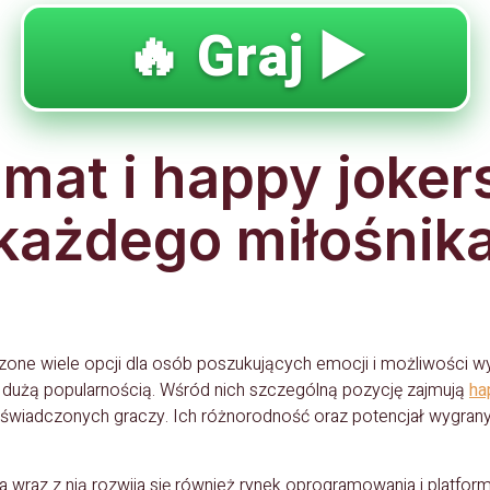
🔥 Graj ▶️
mat i happy joker
każdego miłośnika
iczone wiele opcji dla osób poszukujących emocji i możliwości 
 dużą popularnością. Wśród nich szczególną pozycję zajmują
ha
oświadczonych graczy. Ich różnorodność oraz potencjał wygrany
 a wraz z nią rozwija się również rynek oprogramowania i platfo