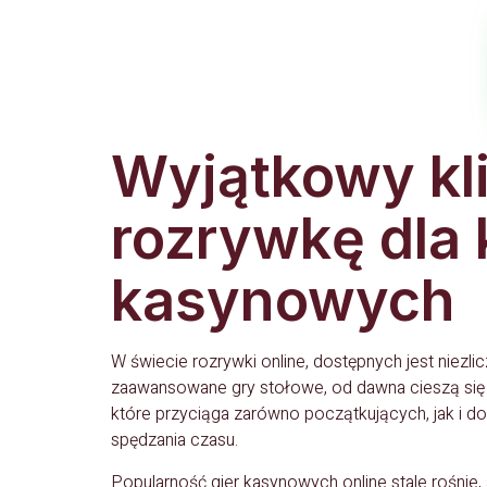
Wyjątkowy kli
rozrywkę dla 
kasynowych
W świecie rozrywki online, dostępnych jest niezl
zaawansowane gry stołowe, od dawna cieszą się
które przyciąga zarówno początkujących, jak i d
spędzania czasu.
Popularność gier kasynowych online stale rośnie,