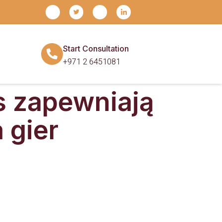
Start Consultation
+971 2 6451081
s zapewniają
 gier