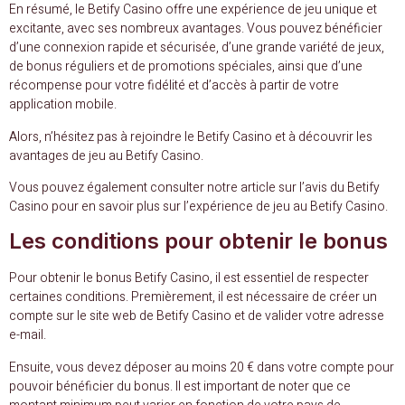
En résumé, le Betify Casino offre une expérience de jeu unique et
excitante, avec ses nombreux avantages. Vous pouvez bénéficier
d’une connexion rapide et sécurisée, d’une grande variété de jeux,
de bonus réguliers et de promotions spéciales, ainsi que d’une
récompense pour votre fidélité et d’accès à partir de votre
application mobile.
Alors, n’hésitez pas à rejoindre le Betify Casino et à découvrir les
avantages de jeu au Betify Casino.
Vous pouvez également consulter notre article sur l’avis du Betify
Casino pour en savoir plus sur l’expérience de jeu au Betify Casino.
Les conditions pour obtenir le bonus
Pour obtenir le bonus Betify Casino, il est essentiel de respecter
certaines conditions. Premièrement, il est nécessaire de créer un
compte sur le site web de Betify Casino et de valider votre adresse
e-mail.
Ensuite, vous devez déposer au moins 20 € dans votre compte pour
pouvoir bénéficier du bonus. Il est important de noter que ce