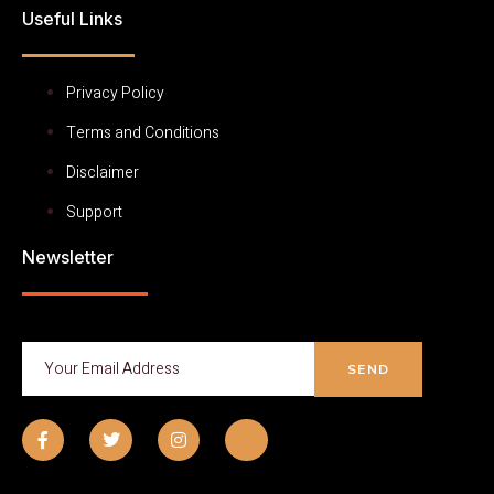
Useful Links
Privacy Policy
Terms and Conditions
Disclaimer
Support
Newsletter
SEND