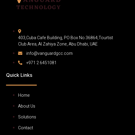
403,Cuba Cafe Building, PO Box No.36864,Tourtist
Club Area, Al Zahiya Zone, Abu Dhabi, UAE
info@vanguardgcc.com
+971 2 6451081
Quick Links
Home
About Us
Solutions
Contact