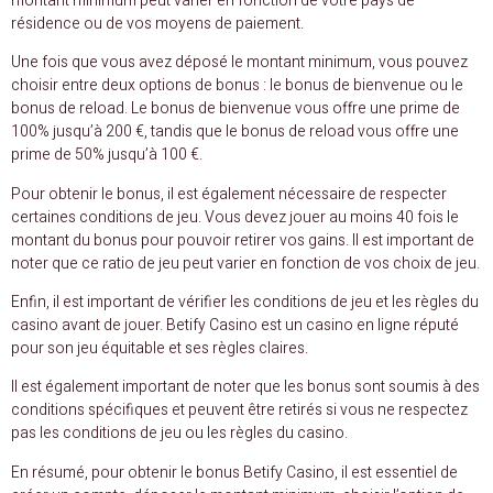
montant minimum peut varier en fonction de votre pays de
résidence ou de vos moyens de paiement.
Une fois que vous avez déposé le montant minimum, vous pouvez
choisir entre deux options de bonus : le bonus de bienvenue ou le
bonus de reload. Le bonus de bienvenue vous offre une prime de
100% jusqu’à 200 €, tandis que le bonus de reload vous offre une
prime de 50% jusqu’à 100 €.
Pour obtenir le bonus, il est également nécessaire de respecter
certaines conditions de jeu. Vous devez jouer au moins 40 fois le
montant du bonus pour pouvoir retirer vos gains. Il est important de
noter que ce ratio de jeu peut varier en fonction de vos choix de jeu.
Enfin, il est important de vérifier les conditions de jeu et les règles du
casino avant de jouer. Betify Casino est un casino en ligne réputé
pour son jeu équitable et ses règles claires.
Il est également important de noter que les bonus sont soumis à des
conditions spécifiques et peuvent être retirés si vous ne respectez
pas les conditions de jeu ou les règles du casino.
En résumé, pour obtenir le bonus Betify Casino, il est essentiel de