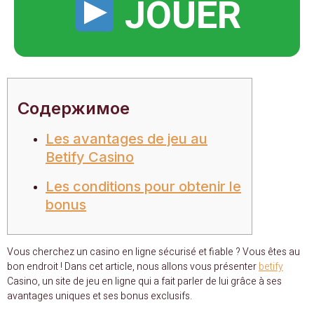
JOUER
Содержимое
Les avantages de jeu au
Betify Casino
Les conditions pour obtenir le
bonus
Vous cherchez un casino en ligne sécurisé et fiable ? Vous êtes au
bon endroit ! Dans cet article, nous allons vous présenter
betify
Casino, un site de jeu en ligne qui a fait parler de lui grâce à ses
avantages uniques et ses bonus exclusifs.