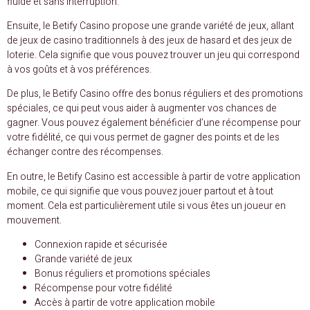
fluide et sans interruption.
Ensuite, le Betify Casino propose une grande variété de jeux, allant
de jeux de casino traditionnels à des jeux de hasard et des jeux de
loterie. Cela signifie que vous pouvez trouver un jeu qui correspond
à vos goûts et à vos préférences.
De plus, le Betify Casino offre des bonus réguliers et des promotions
spéciales, ce qui peut vous aider à augmenter vos chances de
gagner. Vous pouvez également bénéficier d’une récompense pour
votre fidélité, ce qui vous permet de gagner des points et de les
échanger contre des récompenses.
En outre, le Betify Casino est accessible à partir de votre application
mobile, ce qui signifie que vous pouvez jouer partout et à tout
moment. Cela est particulièrement utile si vous êtes un joueur en
mouvement.
Connexion rapide et sécurisée
Grande variété de jeux
Bonus réguliers et promotions spéciales
Récompense pour votre fidélité
Accès à partir de votre application mobile