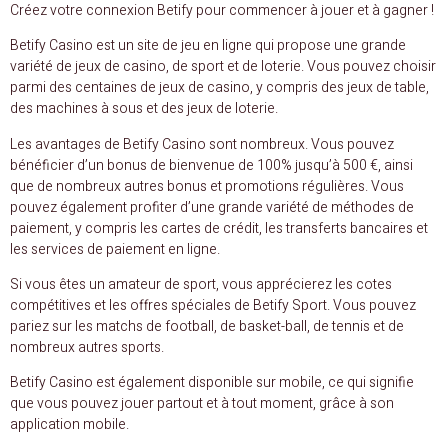
Créez votre connexion Betify pour commencer à jouer et à gagner !
Betify Casino est un site de jeu en ligne qui propose une grande
variété de jeux de casino, de sport et de loterie. Vous pouvez choisir
parmi des centaines de jeux de casino, y compris des jeux de table,
des machines à sous et des jeux de loterie.
Les avantages de Betify Casino sont nombreux. Vous pouvez
bénéficier d’un bonus de bienvenue de 100% jusqu’à 500 €, ainsi
que de nombreux autres bonus et promotions régulières. Vous
pouvez également profiter d’une grande variété de méthodes de
paiement, y compris les cartes de crédit, les transferts bancaires et
les services de paiement en ligne.
Si vous êtes un amateur de sport, vous apprécierez les cotes
compétitives et les offres spéciales de Betify Sport. Vous pouvez
pariez sur les matchs de football, de basket-ball, de tennis et de
nombreux autres sports.
Betify Casino est également disponible sur mobile, ce qui signifie
que vous pouvez jouer partout et à tout moment, grâce à son
application mobile.